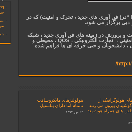
شب
ششمین کنفرانس بین المللی “IFIP “در( فن آوری های جدید ، تحرک و امنیت) که در
تم
می 
هول
ت و پرورش در زمینه های فن آوری جدید ، شبکه
های بی سیم ، رایانه ، تلفن همرا ، امنیتی ، تجارت الکترونیکی ، QOS ، محیطی و
 ، دانشجویان و حتی حرفه ای ها فراهم شده
http:
ای هولوگرافیک از
هولولنزهای مایکروسافت
وشیتان بیرون می زنند
ناتمام اما دارای پتانسیل
 تلفن های همراه هوشمند
۲۲ مهر ۱۳۹۷