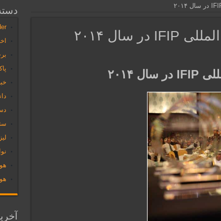
کنندگان کالاهای گرانقیمت کمک میکنند
دسته‌
der
ر سال ۲۰۱۴
اخب
رام های جنگی
بر
فقط برای متخصصان این رشته قابل دیدن است
پاک
ل ۲۰۱۴
خبر
عدی در هوا
دان
 قرآن را با هولوگرام ارائه نماید
دس
سئو
لیز
نو
هو
هول
آخری