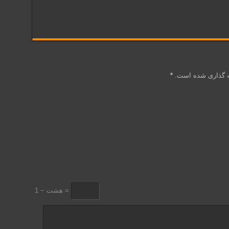
ه گذاری شده است.
*
هشت − 1 =