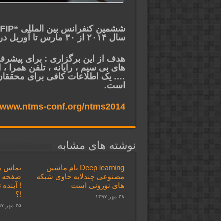
سال ۲۰۱۴ از ۳۰ مارس تا آوریل در دبی برگزار می شود.
هدف از این برگزاری : برای پیشرف
…. یک اطلاعات کافی برای محققان
است.
//www.ntms-conf.org/ntms2014/
نوشته های مشابه
Deep learning نام ماشین
تماس ه
مصنوعی چندلایه حاوی شبکه
صفحه گ
های نورونی است
! آینده
!؟
۲۸ مهر ۱۳۹۷
۲۵ مهر ۱۳۹۷